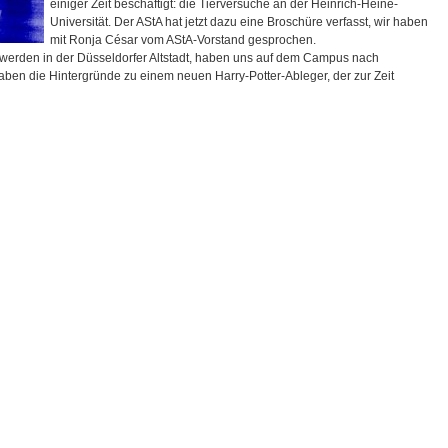
einiger Zeit beschäftigt: die Tierversuche an der Heinrich-Heine-
Universität. Der AStA hat jetzt dazu eine Broschüre verfasst, wir haben
mit Ronja César vom AStA-Vorstand gesprochen.
erden in der Düsseldorfer Altstadt, haben uns auf dem Campus nach
aben die Hintergründe zu einem neuen Harry-Potter-Ableger, der zur Zeit