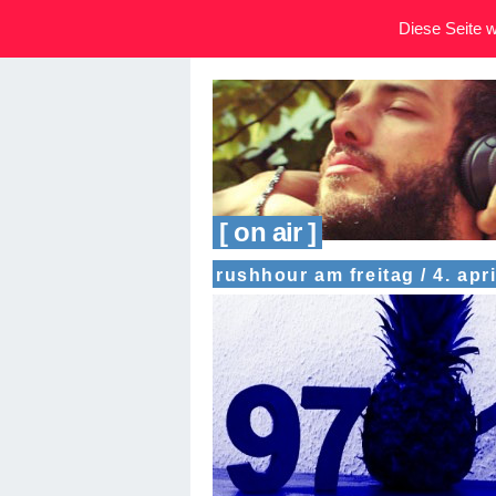
Diese Seite wi
[ on air ]
rushhour am freitag / 4. apri