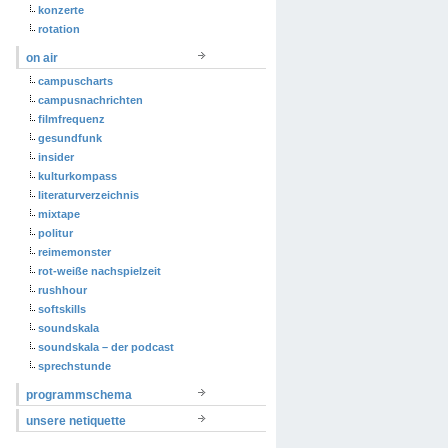
konzerte
rotation
on air
campuscharts
campusnachrichten
filmfrequenz
gesundfunk
insider
kulturkompass
literaturverzeichnis
mixtape
politur
reimemonster
rot-weiße nachspielzeit
rushhour
softskills
soundskala
soundskala – der podcast
sprechstunde
programmschema
unsere netiquette