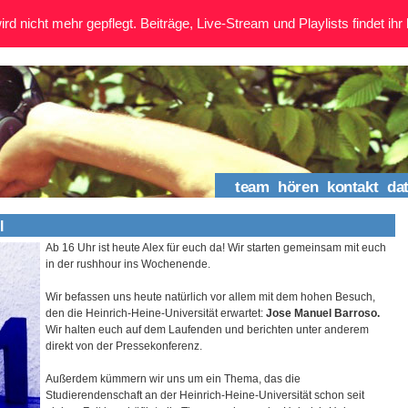
rd nicht mehr gepflegt. Beiträge, Live-Stream und Playlists findet ihr 
team
hören
kontakt
da
l
Ab 16 Uhr ist heute Alex für euch da! Wir starten gemeinsam mit euch
in der rushhour ins Wochenende.
Wir befassen uns heute natürlich vor allem mit dem hohen Besuch,
den die Heinrich-Heine-Universität erwartet:
Jose Manuel Barroso.
Wir halten euch auf dem Laufenden und berichten unter anderem
direkt von der Pressekonferenz.
Außerdem kümmern wir uns um ein Thema, das die
Studierendenschaft an der Heinrich-Heine-Universität schon seit