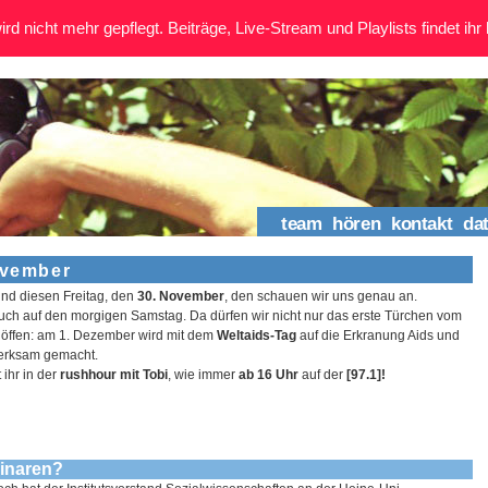
rd nicht mehr gepflegt. Beiträge, Live-Stream und Playlists findet ihr 
team
hören
kontakt
da
ovember
nd diesen Freitag, den
30. November
, den schauen wir uns genau an.
auch auf den morgigen Samstag. Da dürfen wir nicht nur das erste Türchen vom
öffen: am 1. Dezember wird mit dem
Weltaids-Tag
auf die Erkranung Aids und
merksam gemacht.
ihr in der
rushhour mit Tobi
, wie immer
ab 16 Uhr
auf der
[97.1]!
minaren?