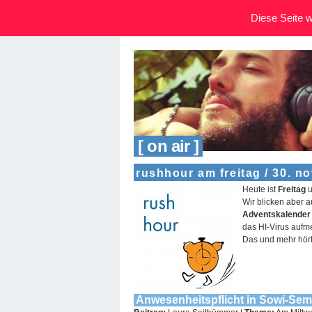
Diese Seite wi
[ on air ]
rushhour am freitag / 30. n
Heute ist
Freitag
u
Wir blicken aber 
Adventskalender
das HI-Virus auf
Das und mehr hört 
Anwesenheitspflicht in Sowi-Se