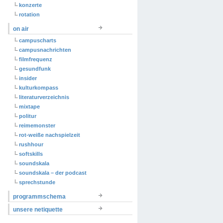
konzerte
rotation
on air
campuscharts
campusnachrichten
filmfrequenz
gesundfunk
insider
kulturkompass
literaturverzeichnis
mixtape
politur
reimemonster
rot-weiße nachspielzeit
rushhour
softskills
soundskala
soundskala – der podcast
sprechstunde
programmschema
unsere netiquette