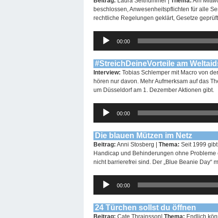
Beitrag:
Laura Seithümmer |
Thema:
Am Mittwo
beschlossen, Anwesenheitspflichten für alle S
rechtliche Regelungen geklärt, Gesetze geprü
Audio-
00:00
Player
#StreichDeineVorteile am Weltai
Interview:
Tobias Schlemper mit Macro von der 
hören nur davon. Mehr Aufmerksam auf das The
um Düsseldorf am 1. Dezember Aktionen gibt.
Audio-
00:00
Player
Die blauen Mützen im Netz
Beitrag:
Anni Stosberg |
Thema:
Seit 1999 gibt
Handicap und Behinderungen ohne Probleme das 
nicht barrierefrei sind. Der „Blue Beanie Day“
Audio-
00:00
Player
24 Türchen sollst du öffnen
Beitrag:
Cate Thrainsson|
Thema:
Endlich kön