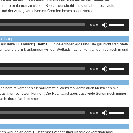
ch hat der Institutsvorstand Sozialwissenschaften an der Heine-Uni
eminare einführen zu wollen. Bis das geschieht, müssen aber noch viele
ft und der Antrag von diversen Gremien beschlossen werden.
Pfeiltasten
00:00
Hoch/Runter
benutzen,
um
ds-Tag
die
Aidshilfe Düsseldorf |
Thema:
Für viele finden Aids und HIV gar nicht statt, viele
Lautstärke
ma und die Erkrankungen will der Weltaids-Tag lenken, an dem es auch in und
zu
regeln.
Pfeiltasten
00:00
Hoch/Runter
benutzen,
um
die
 es bereits Vorgaben für barrierefreie Websites, damit auch Menschen mit
Lautstärke
Internet nutzen können. Die Realität ist aber, dass viele Seiten noch immer
zu
 macht darauf aufmerksam.
regeln.
Pfeiltasten
00:00
Hoch/Runter
benutzen,
um
die
nen wir uns ab dem 1. Dezember wieder über unsere Adventskalender