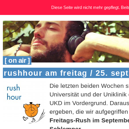
Diese Seite wird nicht mehr gepflegt. Beitr
[ on air ]
rushhour am freitag / 25. sep
Die letzten beiden Wochen s
Universität und der Uniklinik
UKD im Vordergrund. Daraus
ergeben, die wir aufgegriffe
Freitags-Rush im Septembe
Schlemper