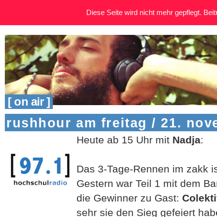
Diese Seite wird nicht mehr gepflegt. Beitr
[ on air ]
rushhour am freitag / 21. no
Heute ab 15 Uhr mit
Nadja
:
Das 3-Tage-Rennen im zakk is
Gestern war Teil 1 mit dem B
die Gewinner zu Gast:
Colekt
sehr sie den Sieg gefeiert h