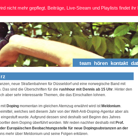
rd nicht mehr gepflegt. Beiträge, Live-Stream und Playlists findet ihr 
team
hören
kontakt
da
ärz
anzen, neue Straßenbahnen für Düsseldorf und eine norwegische Band mit
Das sind die Überschriften für die
rushhour mit Dennis ab 15 Uhr
. Hinter den
ich aber sehr interessante Themen, die das Einschalten lohnen.
 mit
Doping
momentan im gleichen Atemzug erwähnt wird ist
Meldonium
.
neimittel, welches seit diesem Jahr von der Welt-Anti-Doping-Agentur aber als
d eingestuft wurde. Aufgrund dessen sind deshalb seit Beginn des Jahres
portler dem Doping überführt worden. Wir reden nachher deshalb mit
Prof.
 der Europäischen Beobachtungsstelle für neue Dopingsubstanzen an der
 uns mehr über Meldonium und seine Folgen erklären.