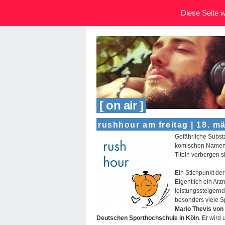
Diese Seite wi
[ on air ]
rushhour am freitag | 18. m
Gefährliche Subst
komischen Namen. 
Titeln verbergen s
Ein Stichpunkt der
Eigentlich ein Arz
leistungssteigern
besonders viele S
Mario Thevis von
Deutschen Sporthochschule in Köln
. Er wird