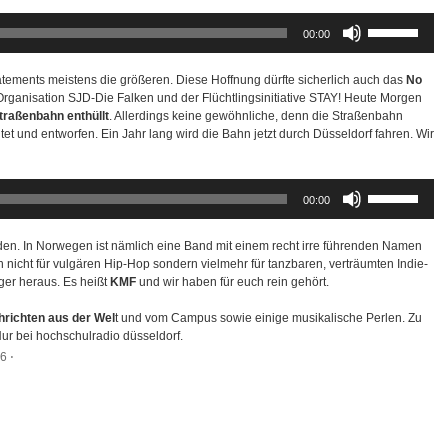
Pfeiltasten
00:00
Hoch/Runter
benutzen,
um
Statements meistens die größeren. Diese Hoffnung dürfte sicherlich auch das
No
die
Organisation SJD-Die Falken und der Flüchtlingsinitiative STAY! Heute Morgen
Lautstärke
traßenbahn enthüllt
. Allerdings keine gewöhnliche, denn die Straßenbahn
zu
tet und entworfen. Ein Jahr lang wird die Bahn jetzt durch Düsseldorf fahren. Wir
regeln.
Pfeiltasten
00:00
Hoch/Runter
benutzen,
um
n. In Norwegen ist nämlich eine Band mit einem recht irre führenden Namen
die
 nicht für vulgären Hip-Hop sondern vielmehr für tanzbaren, verträumten Indie-
Lautstärke
er heraus. Es heißt
KMF
und wir haben für euch rein gehört.
zu
regeln.
hrichten aus der Wel
t und vom Campus sowie einige musikalische Perlen. Zu
Nur bei hochschulradio düsseldorf.
16
⋅