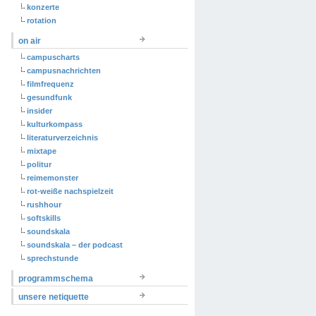
konzerte
rotation
on air
campuscharts
campusnachrichten
filmfrequenz
gesundfunk
insider
kulturkompass
literaturverzeichnis
mixtape
politur
reimemonster
rot-weiße nachspielzeit
rushhour
softskills
soundskala
soundskala – der podcast
sprechstunde
programmschema
unsere netiquette