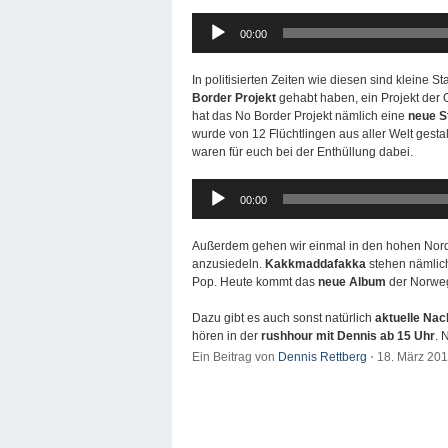
Audio-
00:00
Player
In politisierten Zeiten wie diesen sind kleine 
Border Projekt
gehabt haben, ein Projekt der 
hat das No Border Projekt nämlich eine
neue S
wurde von 12 Flüchtlingen aus aller Welt gestal
waren für euch bei der Enthüllung dabei.
Audio-
00:00
Player
Außerdem gehen wir einmal in den hohen Norde
anzusiedeln.
Kakkmaddafakka
stehen nämlich
Pop. Heute kommt das
neue Album
der Norweg
Dazu gibt es auch sonst natürlich
aktuelle Nac
hören in der
rushhour mit Dennis ab 15 Uhr
. 
Ein Beitrag von
Dennis Rettberg
⋅
18. März 20