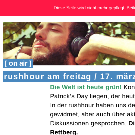
Diese Seite wird nicht mehr gepflegt. Beitr
[ on air ]
rushhour am freitag / 17. mär
Die Welt ist heute grün!
Kön
Patrick’s Day liegen, der heute
In der rushhour haben uns de
gewidmet, aber auch über aktu
Diskussionen gesprochen.
Di
Rettberg.