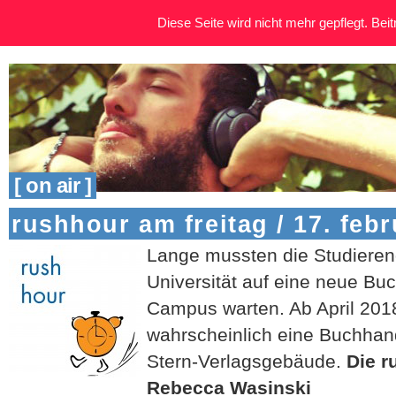
Diese Seite wird nicht mehr gepflegt. Beitr
[ on air ]
rushhour am freitag / 17. febr
Lange mussten die Studieren
Universität auf eine neue B
Campus warten. Ab April 20
wahrscheinlich eine Buchhan
Stern-Verlagsgebäude.
Die r
Rebecca Wasinski