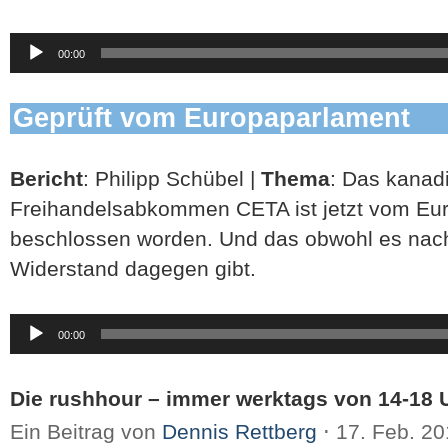
Audio-
00:00
Player
Geprüft vom Europaparlament
Bericht
: Philipp Schübel |
Thema
: Das kanad
Freihandelsabkommen CETA ist jetzt vom Eu
beschlossen worden. Und das obwohl es nach 
Widerstand dagegen gibt.
Audio-
00:00
Player
Die rushhour – immer werktags von 14-18 U
Ein Beitrag von
Dennis Rettberg
⋅
17. Feb. 2