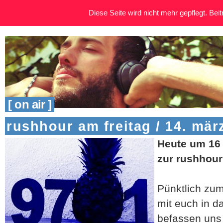
Diese Seite wird nicht mehr gepflegt. Beitr
[ on air ]
rushhour am freitag / 14. mär
Heute um 16 
zur rushhour
Pünktlich zum
mit euch in 
befassen uns 