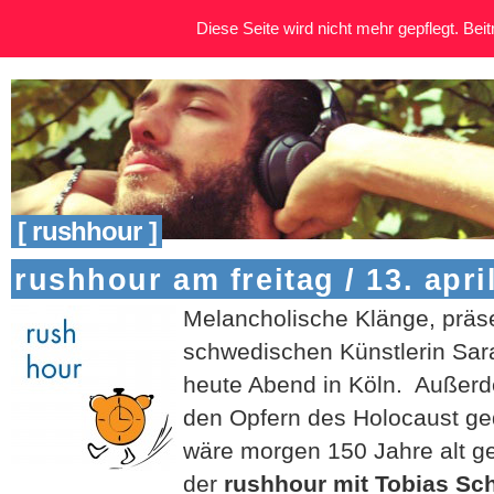
Diese Seite wird nicht mehr gepflegt. Beitr
[ rushhour ]
rushhour am freitag / 13. apri
Melancholische Klänge, präse
schwedischen Künstlerin Sara
heute Abend in Köln. Außerd
den Opfern des Holocaust ge
wäre morgen 150 Jahre alt g
der
rushhour mit Tobias Sc