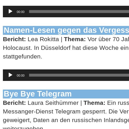
Audio-
00:00
Player
Namen-Lesen gegen das Verges
Bericht:
Lea Rokitta |
Thema:
Vor über 70 Jah
Holocaust. In Düsseldorf hat diese Woche ei
stattgefunden.
Audio-
00:00
Player
Bye Bye Telegram
Bericht:
Laura Seithümmer |
Thema:
Ein russ
Messanger-Dienst Telegram gesperrt. Die Vera
geweigert, Daten an den russischen Inlandsg
weiterzugeben.