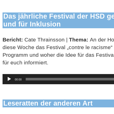
Das jährliche Festival der HSD 
und für Inklusion
Bericht:
Cate Thrainsson |
Thema:
An der Ho
diese Woche das Festival „contre le racisme“
Programm und woher die Idee für das Festiva
für euch informiert.
Audio-
00:00
Player
Leseratten der anderen Art