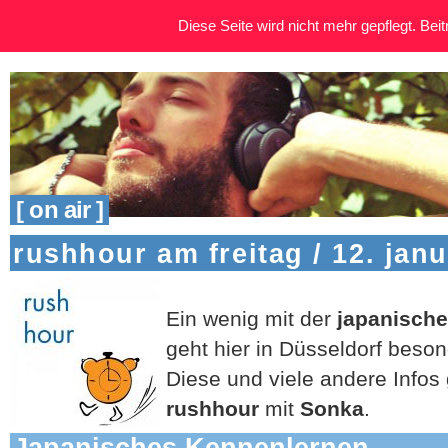
Diese Seite wird nicht mehr gepflegt. Beitr
[ on air ]
rushhour am freitag / 12. jan
Ein wenig mit der
japanische
geht hier in Düsseldorf beson
Diese und viele andere Infos 
rushhour
mit
Sonka
.
Japanisches Kennenlernen