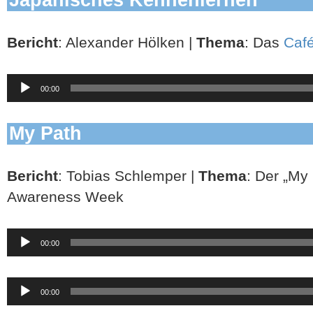
Bericht
: Alexander Hölken |
Thema
: Das
Caf
Audio-
00:00
Player
My Path
Bericht
: Tobias Schlemper |
Thema
: Der „My
Awareness Week
Audio-
00:00
Player
Audio-
00:00
Player