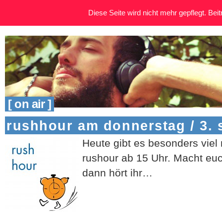
Diese Seite wird nicht mehr gepflegt. Beitr
[ on air ]
rushhour am donnerstag / 3.
Heute gibt es besonders viel 
rushour ab 15 Uhr. Macht euch
dann hört ihr…