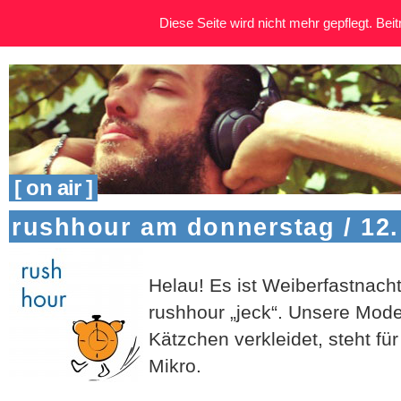
Diese Seite wird nicht mehr gepflegt. Beitr
[ on air ]
rushhour am donnerstag / 12.
Helau! Es ist Weiberfastnach
rushhour „jeck“. Unsere Mode
Kätzchen verkleidet, steht fü
Mikro.