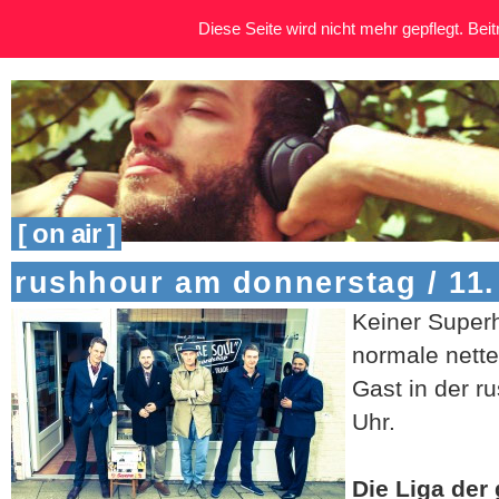
Diese Seite wird nicht mehr gepflegt. Beitr
[ on air ]
rushhour am donnerstag / 11
Keiner Super
normale nette
Gast in der r
Uhr.
Die Liga der