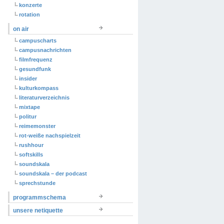
konzerte
rotation
on air
campuscharts
campusnachrichten
filmfrequenz
gesundfunk
insider
kulturkompass
literaturverzeichnis
mixtape
politur
reimemonster
rot-weiße nachspielzeit
rushhour
softskills
soundskala
soundskala – der podcast
sprechstunde
programmschema
unsere netiquette