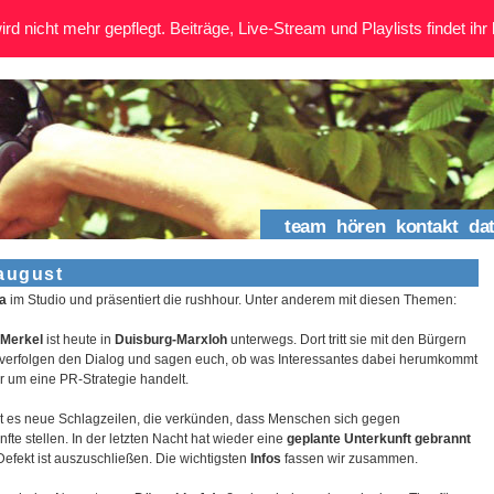
rd nicht mehr gepflegt. Beiträge, Live-Stream und Playlists findet ihr 
team
hören
kontakt
da
 august
a
im Studio und präsentiert die rushhour. Unter anderem mit diesen Themen:
 Merkel
ist heute in
Duisburg-Marxloh
unterwegs. Dort tritt sie mit den Bürgern
 verfolgen den Dialog und sagen euch, ob was Interessantes dabei herumkommt
r um eine PR-Strategie handelt.
bt es neue Schlagzeilen, die verkünden, dass Menschen sich gegen
nfte stellen. In der letzten Nacht hat wieder eine
geplante Unterkunft gebrannt
Defekt ist auszuschließen. Die wichtigsten
Infos
fassen wir zusammen.