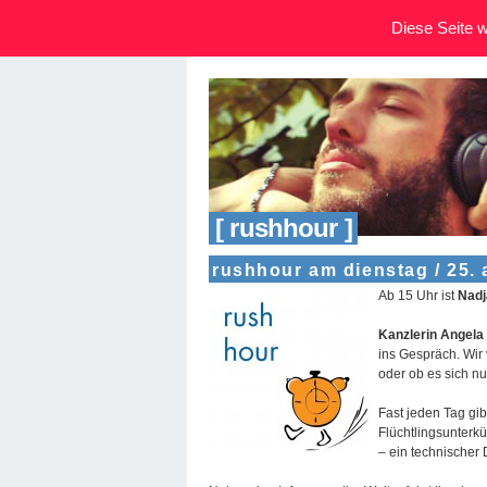
Diese Seite wi
[ rushhour ]
rushhour am dienstag / 25.
Ab 15 Uhr ist
Nadj
Kanzlerin Angela
ins Gespräch. Wir
oder ob es sich nu
Fast jeden Tag gi
Flüchtlingsunterkü
– ein technischer 