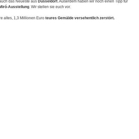
r auch das Neueste aus
Düsseldorf.
Außerdem haben wir noch einen Tipp für
Miró-Ausstellung
. Wir stellen sie euch vor.
e altes, 1,3 Millionen Euro
teures Gemälde
versehentlich zerstört.