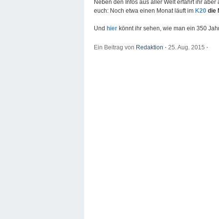
Neben den Infos aus aller Welt erfahrt ihr abe
euch: Noch etwa einen Monat läuft im
K20
die 
Und
hier
könnt ihr sehen, wie man ein 350 Jahr
Ein Beitrag von
Redaktion
⋅
25. Aug. 2015
⋅