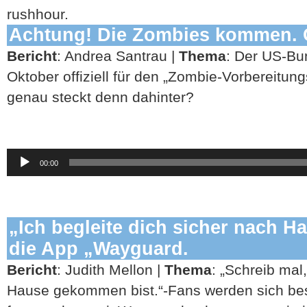
rushhour.
Achtung! Die Zombies kommen. 
Bericht
: Andrea Santrau |
Thema
: Der US-Bun
Oktober offiziell für den „Zombie-Vorbereitun
genau steckt denn dahinter?
Audio-
00:00
Player
„Ich begleite dich sicher nach Ha
die App „Wayguard.
Bericht
: Judith Mellon |
Thema
: „Schreib mal
Hause gekommen bist.“-Fans werden sich be