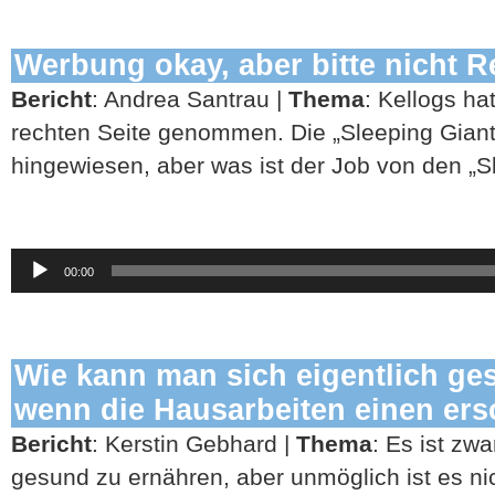
Werbung okay, aber bitte nicht R
Bericht
: Andrea Santrau |
Thema
: Kellogs ha
rechten Seite genommen. Die „Sleeping Giant
hingewiesen, aber was ist der Job von den „S
Audio-
00:00
Player
Wie kann man sich eigentlich ge
wenn die Hausarbeiten einen er
Bericht
: Kerstin Gebhard |
Thema
: Es ist zwa
gesund zu ernähren, aber unmöglich ist es ni