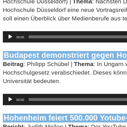
Hochschule Düsseldorf) |
Thema
: Nächsten D
Hochschule Düsseldorf eine neue Vortragsr
soll einen Überblick über Medienberufe aus t
Audio-
00:00
Player
Budapest demonstriert gegen H
Beitrag
: Philipp Schübel |
Thema
: In Ungarn
Hochschulgesetz verabschiedet. Dieses könnt
Universität bedeuten.
Audio-
00:00
Player
Hohenheim feiert 500.000 Yotube
Bericht
: Judith Mellon |
Thema
: Der YouTube 