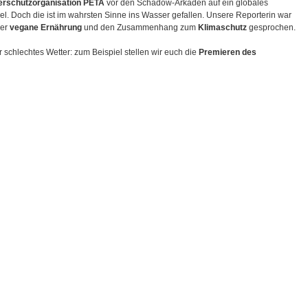
erschutzorganisation PETA
vor den Schadow-Arkaden auf ein globales
Doch die ist im wahrsten Sinne ins Wasser gefallen. Unsere Reporterin war
ber
vegane Ernährung
und den Zusammenhang zum
Klimaschutz
gesprochen.
 schlechtes Wetter: zum Beispiel stellen wir euch die
Premieren des