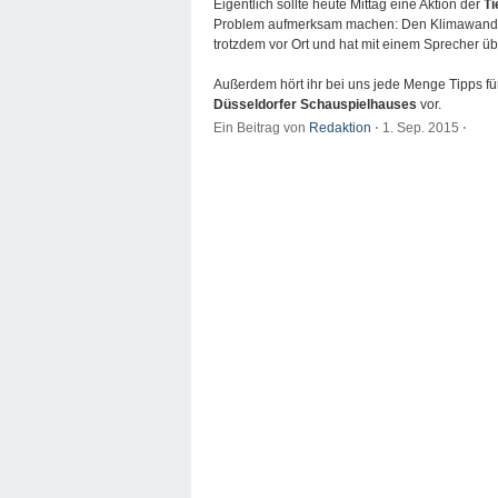
Eigentlich sollte heute Mittag eine Aktion der
Ti
Problem aufmerksam machen: Den Klimawandel. 
trotzdem vor Ort und hat mit einem Sprecher ü
Außerdem hört ihr bei uns jede Menge Tipps für
Düsseldorfer Schauspielhauses
vor.
Ein Beitrag von
Redaktion
⋅
1. Sep. 2015
⋅