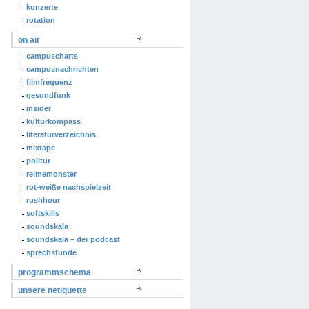
konzerte
rotation
on air
campuscharts
campusnachrichten
filmfrequenz
gesundfunk
insider
kulturkompass
literaturverzeichnis
mixtape
politur
reimemonster
rot-weiße nachspielzeit
rushhour
softskills
soundskala
soundskala – der podcast
sprechstunde
programmschema
unsere netiquette