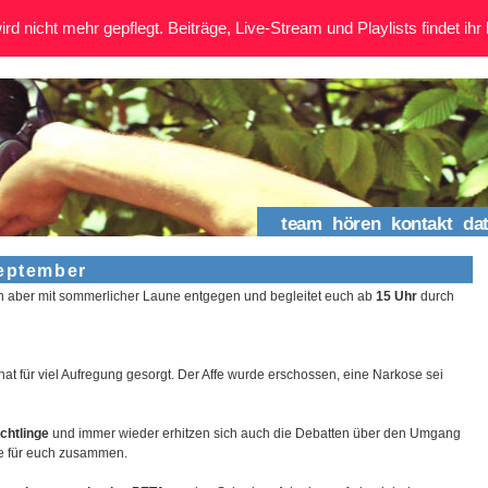
rd nicht mehr gepflegt. Beiträge, Live-Stream und Playlists findet ihr 
team
hören
kontakt
da
september
ch aber mit sommerlicher Laune entgegen und begleitet euch ab
15 Uhr
durch
hat für viel Aufregung gesorgt. Der Affe wurde erschossen, eine Narkose sei
chtlinge
und immer wieder erhitzen sich auch die Debatten über den Umgang
ge für euch zusammen.