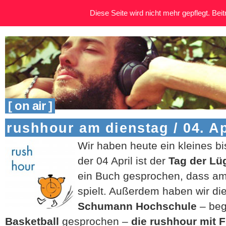
Diese Seite wird nicht mehr gepflegt. Beitr
[ on air ]
rushhour am dienstag / 04. Ap
Wir haben heute ein kleines 
der 04 April ist der
Tag der Lü
ein Buch gesprochen, dass am
spielt. Außerdem haben wir die
Schumann Hochschule
– beg
Basketball
gesprochen –
die rushhour mit
F