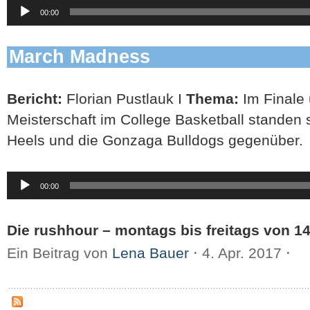
Audio-
00:00
Player
March Madness
Bericht:
Florian Pustlauk I
Thema:
Im Finale
Meisterschaft im College Basketball standen s
Heels und die Gonzaga Bulldogs gegenüber.
Audio-
00:00
Player
Die rushhour – montags bis freitags von 14
Ein Beitrag von
Lena Bauer
⋅
4. Apr. 2017
⋅