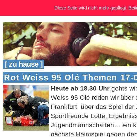
Diese Seite wird nicht mehr gepflegt. Beitr
[ zu hause ]
Rot Weiss 95 Olé Themen 17-
Heute ab 18.30 Uhr
gehts wi
Weiss 95 Olé reden wir über 
Frankfurt, über das Spiel de
Sportfreunde Lotte, Ergebnis
Jugendmannschaften… ein kle
nächste Heimspiel gegen den