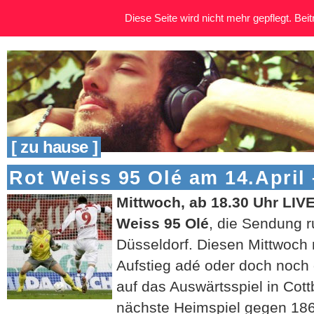
Diese Seite wird nicht mehr gepflegt. Beitr
[ zu hause ]
Rot Weiss 95 Olé am 14.April
Mittwoch, ab 18.30 Uhr LIV
Weiss 95 Olé
, die Sendung 
Düsseldorf. Diesen Mittwoch
Aufstieg adé oder doch noch
auf das Auswärtsspiel in Cot
nächste Heimspiel gegen 18