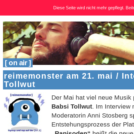
Diese Seite wird nicht mehr gepflegt. Beitr
[ on air ]
reimemonster am 21. mai / Int
Tollwut
Der Mai hat viel neue Musik
Babsi Tollwut
. Im Interview
Moderatorin Anni Stosberg sp
Entstehungsprozess der Plat
„Rapisoden“
heißt die neue