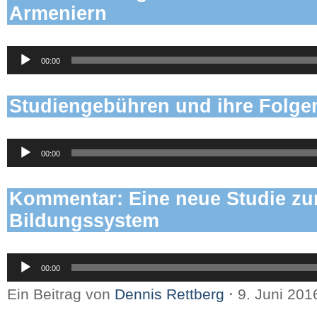
Armeniern
Audio-
00:00
Player
Studiengebühren und ihre Folge
Audio-
00:00
Player
Kommentar: Eine neue Studie z
Bildungssystem
Audio-
00:00
Player
Ein Beitrag von
Dennis Rettberg
⋅
9. Juni 20