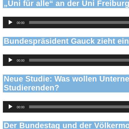
„Uni für alle“ an der Uni Freibur
Audio-
00:00
Player
Bundespräsident Gauck zieht ein
Audio-
00:00
Player
Neue Studie: Was wollen Unter
Studierenden?
Audio-
00:00
Player
Der Bundestag und der Völkermo