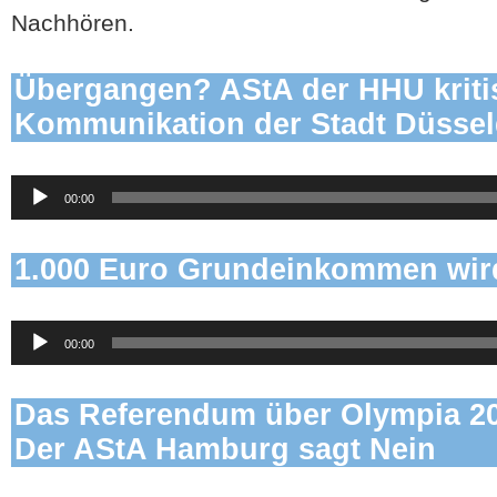
Nachhören.
Übergangen? AStA der HHU kritis
Kommunikation der Stadt Düssel
Audio-
00:00
Player
1.000 Euro Grundeinkommen wird
Audio-
00:00
Player
Das Referendum über Olympia 2
Der AStA Hamburg sagt Nein