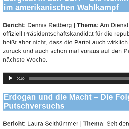
im amerikanischen Wahlkampf
Bericht
: Dennis Rettberg |
Thema
: Am Diens
offiziell Präsidentschaftskandidat für die repu
heißt aber nicht, dass die Partei auch wirklich 
zurück und auch schon mal voraus auf den P
nächste Woche.
Audio-
00:00
Player
Erdogan und die Macht – Die Fol
Putschversuchs
Bericht
: Laura Seithümmer |
Thema
: Seit de