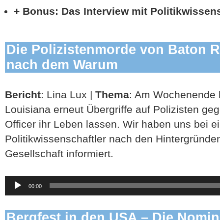
+ Bonus: Das Interview mit Politikwissen
Die Polizistenmorde von Baton R
nach dem Warum
Bericht
: Lina Lux |
Thema
: Am Wochenende h
Louisiana erneut Übergriffe auf Polizisten g
Officer ihr Leben lassen. Wir haben uns bei 
Politikwissenschaftler nach den Hintergründe
Gesellschaft informiert.
Audio-
00:00
Player
Bergfest in den USA – Die Nomin