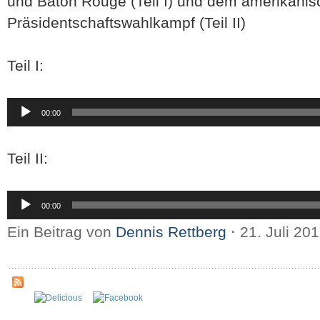
und Baton Rouge (Teil I) und dem amerikani
Präsidentschaftswahlkampf (Teil II)
Teil I:
Audio-
00:00
Player
Teil II:
Audio-
00:00
Player
Ein Beitrag von
Dennis Rettberg
⋅
21. Juli 20