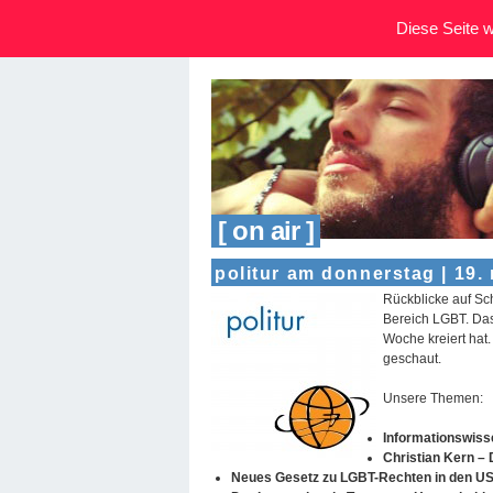
Diese Seite wi
[ on air ]
politur am donnerstag | 19.
Rückblicke auf S
Bereich LGBT. Das 
Woche kreiert hat.
geschaut.
Unsere Themen:
Informationswiss
Christian Kern –
Neues Gesetz zu LGBT-Rechten in den U