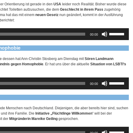
Lautstärke
er Orientierung ist gerade in den
USA
leider noch Realität. Bisher wurde diese
zu
ichtet Toiletten aufzusuchen, die dem
Geschlecht in ihrem Pass
zugehörig
regeln.
ama hat das mit einem
neuen Gesetz
nun geändert, kommt in der Ausführung
erichtet:
Pfeiltasten
00:00
Hoch/Runter
benutzen,
um
omophobie
die
Lautstärke
ge dessen hat Ann-Christin Stosberg am Dienstag mit
Sören Landmann
zu
bündnis gegen Homophobie
. Er hat uns über die aktuelle
Situation von LSBTI’s
regeln.
Pfeiltasten
00:00
Hoch/Runter
benutzen,
um
die
Lautstärke
de Menschen nach Deutschland. Diejenigen, die aber bereits hier sind, suchen
zu
 und ihre Familie. Die
Initiative „Flüchtlinge Willkommen
“ will bei der
regeln.
it der
Mitgründerin Mareike Geiling
gesprochen.
Pfeiltasten
00:00