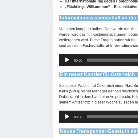
Der Internationale Tag gegen Homophobie
„Flüchtlinge Willkommen“ – Eine Initiative
Informationswissenschaft an der
Vor einen knappen halben Jahr wurde das Aus
wurde, wird das mit Kosteneinsparungen begrü
weitergehen wird. Diese Fragen haben wir heu
sind aus dem
Fachschaftsrat Informationswi
Audio-
00:00
Player
Ein neuer Kanzler für Österreich
Seit dieser Woche hat Österreich einen
Nachfo
Kern (SPÖ)
, bisher Manager der österreichisc
Dabei droht in dem Land eine Art politische Kr
seinem Amtsantritt in dieser Woche zu sagen ha
Audio-
00:00
Player
Neues Transgender-Gesetz in d