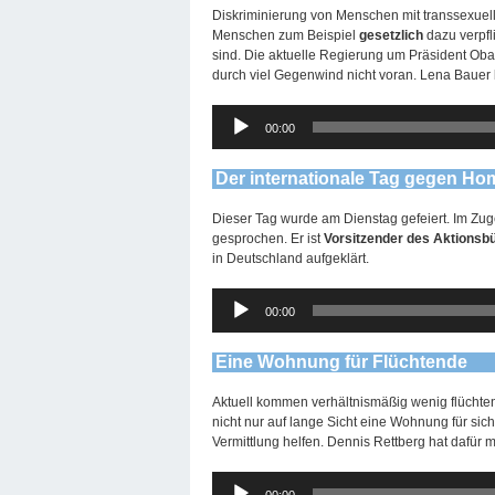
Diskriminierung von Menschen mit transsexuell
Menschen zum Beispiel
gesetzlich
dazu verpfl
sind. Die aktuelle Regierung um Präsident Ob
durch viel Gegenwind nicht voran. Lena Bauer b
Audio-
00:00
Player
Der internationale Tag gegen H
Dieser Tag wurde am Dienstag gefeiert. Im Zu
gesprochen. Er ist
Vorsitzender des Aktions
in Deutschland aufgeklärt.
Audio-
00:00
Player
Eine Wohnung für Flüchtende
Aktuell kommen verhältnismäßig wenig flüchten
nicht nur auf lange Sicht eine Wohnung für sich
Vermittlung helfen. Dennis Rettberg hat dafür m
Audio-
00:00