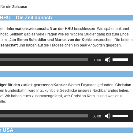
 für ein Zuhause
 HHU – Die Zeit danach
 der
Informationswissenschaft an der HHU
beschlossen. Wie später bekannt
ndet. Seitdem gab es viele Fragen wie es mit dem Studiengang bis zum Ende
te mit
Jan Simon Scheddler und Marius von der Kohle
besprochen. Die beiden
ssenschaft
und haben auf die Fragezeichen ein paar Antworten gegeben.
Pfeiltasten
00:00
Hoch/Runter
benutzen,
um
die
Lautstärke
lger für den zurück getretenen Kanzler
Werner Faymann gefunden.
Christian
zu
hen Bundesbahn, wird in Zukunft die Geschicke unseres Nachbarlandes leiten.
regeln.
ise. Wir haben euch zusammengefasst, wer Christian Kern ist und was er zu
tte.
Pfeiltasten
00:00
Hoch/Runter
benutzen,
um
en USA
die