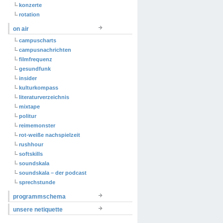
konzerte
rotation
on air
campuscharts
campusnachrichten
filmfrequenz
gesundfunk
insider
kulturkompass
literaturverzeichnis
mixtape
politur
reimemonster
rot-weiße nachspielzeit
rushhour
softskills
soundskala
soundskala – der podcast
sprechstunde
programmschema
unsere netiquette