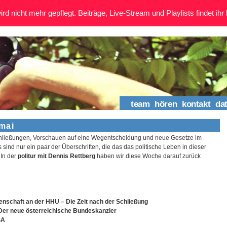
rd nicht mehr gepflegt. Beiträge, Live-Stream und Playlists findet ihr 
team
hören
kontakt
da
 mai
chließungen, Vorschauen auf eine Wegentscheidung und neue Gesetze im
sind nur ein paar der Überschriften, die das das politische Leben in dieser
 In der
politur mit Dennis Rettberg
haben wir diese Woche darauf zurück
enschaft an der HHU – Die Zeit nach der Schließung
 Der neue österreichische Bundeskanzler
SA