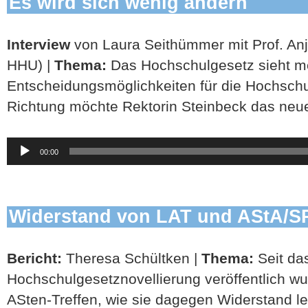
Es wird sich wenig ändern
Interview
von Laura Seithümmer mit Prof. Anj
HHU) |
Thema:
Das Hochschulgesetz sieht m
Entscheidungsmöglichkeiten für die Hochschu
Richtung möchte Rektorin Steinbeck das ne
Audio-
00:00
Player
Widerstand von LAT und AStA/S
Bericht:
Theresa Schültken |
Thema:
Seit da
Hochschulgesetznovellierung veröffentlich wu
ASten-Treffen, wie sie dagegen Widerstand lei