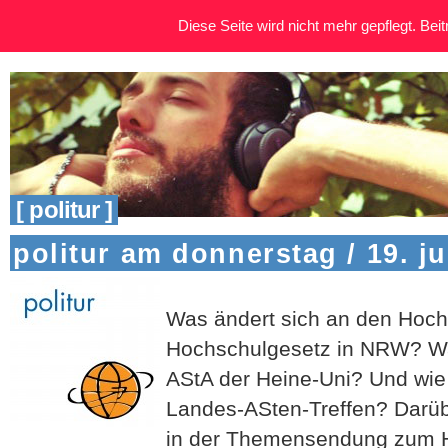
Diese Seite wird nicht mehr gepflegt. Beitr
[ politur ]
politur am donnerstag / 19. ju
Was ändert sich an den Hoc
Hochschulgesetz in NRW? Wa
AStA der Heine-Uni? Und wie 
Landes-ASten-Treffen? Darü
in der Themensendung zum H