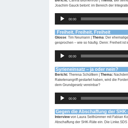
Bericht:
Carina Blumenroth |
Thema:
Bei seine
Joachim Gauck betont: im Bereich der Integratio
Audio-
00:00
Player
Freiheit, Freiheit, Freiheit
Glosse
: Tim Neumann |
Thema
: Der ehemalig
gesprochen – wie so häufig. Denn: Freiheit ist
Audio-
00:00
Player
Syrieneinsatz – ja oder nein?
Bericht:
Theresa Schültken |
Thema:
Nachdem 
Raketenangriff gestartet haben, wird die Forde
dem Grundgesetz vereinbar?
Audio-
00:00
Player
Gegen die Abschaffung der SHK
Interview
von Laura Seithümmer mit Fabian Ko
Abschaffung der SHK-Räte ein. Die Linke.SDS 