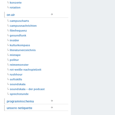
konzerte
rotation
on air
campuscharts
campusnachrichten
filmfrequenz
gesundfunk
insider
kulturkompass
literaturverzeichnis
mixtape
politur
reimemonster
rot-weiße nachspielzeit
rushhour
softskills
soundskala
soundskala – der podcast
sprechstunde
programmschema
unsere netiquette