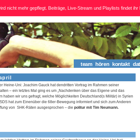
rd nicht mehr gepflegt. Beiträge, Live-Stream und Playlists findet ihr 
team
hören
kontakt
da
april
er Heine-Uni: Joachim Gauck hat dendritten Vortrag im Rahmen seiner
alten – ein letztes Mal ging es um „Nachdenken über das Eigene und das
 haben wir uns gefragt, welche Möglichkeiten Deutschland(s Militär) in Syrien
.SDS hat zum Einenüber die 68er-Bewegung informiert und sich zum Anderen
ffung von SHK-Räten ausgesprochen – die
politur mit Tim Neumann.