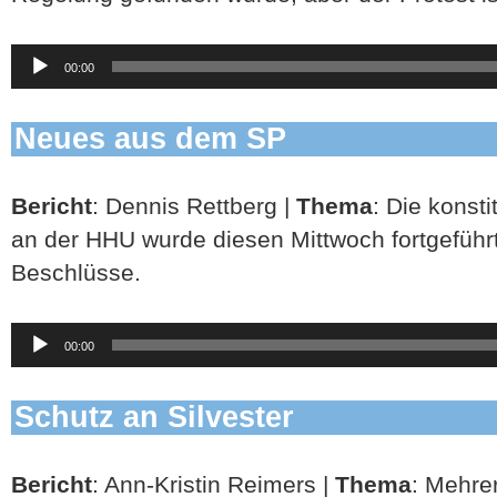
Audio-
00:00
Player
Neues aus dem SP
Bericht
: Dennis Rettberg |
Thema
: Die konst
an der HHU wurde diesen Mittwoch fortgeführt
Beschlüsse.
Audio-
00:00
Player
Schutz an Silvester
Bericht
: Ann-Kristin Reimers |
Thema
: Mehre