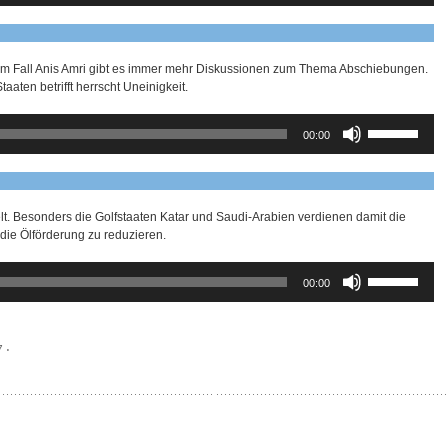
benutzen,
um
die
Lautstärke
em Fall Anis Amri gibt es immer mehr Diskussionen zum Thema Abschiebungen.
zu
ten betrifft herrscht Uneinigkeit.
regeln.
Pfeiltasten
00:00
Hoch/Runter
benutzen,
um
die
Lautstärke
Welt. Besonders die Golfstaaten Katar und Saudi-Arabien verdienen damit die
zu
 die Ölförderung zu reduzieren.
regeln.
Pfeiltasten
00:00
Hoch/Runter
benutzen,
um
die
7
⋅
Lautstärke
zu
regeln.