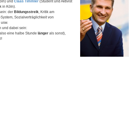
Köln) und
Claas Timmler
(Student und Aktivist
k in Köln).
ein: der
Bildungsstreik
, Kritik am
System, Sozialverträglichkeit von
 usw.
n und dabei sein:
(also eine halbe Stunde
länger
als sonst),
l!