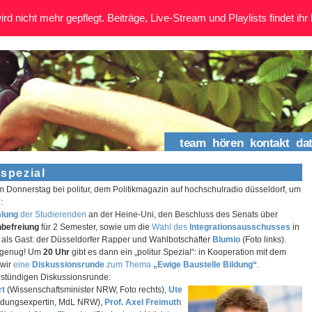
rd nicht mehr gepflegt. Beiträge, Live-Stream und Playlists findet ihr 
team
hören
kontakt
da
 spezial
m Donnerstag bei politur, dem Politikmagazin auf hochschulradio düsseldorf, um
:
mlung
der Studierenden
an der Heine-Uni, den Beschluss des Senats über
nbefreiung
für 2 Semester, sowie um die
Wahl des
Integrationsausschusses
in
 als Gast: der Düsseldorfer Rapper und Wahlbotschafter
Blumio
(Foto links).
t genug! Um
20 Uhr
gibt es dann ein „politur Spezial“: in Kooperation mit dem
wir
eine
Diskussionsrunde
zum Thema
„Ewige Baustelle Bildung“
.
instündigen Diskussionsrunde:
rt
(Wissenschaftsminister NRW, Foto rechts),
Ute
dungsexpertin, MdL NRW),
Prof. Axel Freimuth