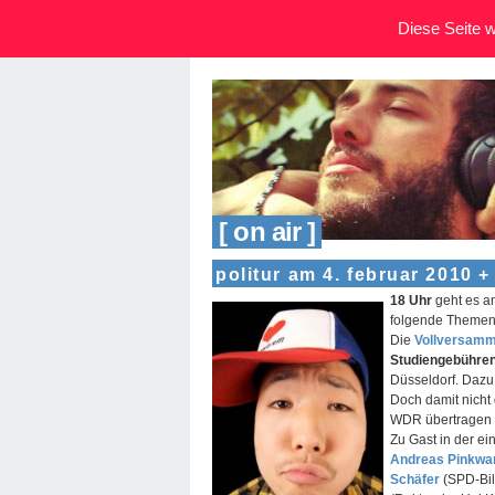
Diese Seite wi
[ on air ]
politur am 4. februar 2010 +
18 Uhr
geht es a
folgende Themen
Die
Vollversam
Studiengebühre
Düsseldorf. Dazu
Doch damit nich
WDR übertragen 
Zu Gast in der e
Andreas Pinkwa
Schäfer
(SPD-Bil