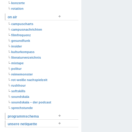
konzerte
rotation
on air
campuscharts
campusnachrichten
filmfrequenz
gesundfunk
insider
kulturkompass
literaturverzeichnis
mixtape
politur
reimemonster
rot-weiße nachspielzeit
rushhour
softskills
soundskala
soundskala – der podcast
sprechstunde
programmschema
unsere netiquette