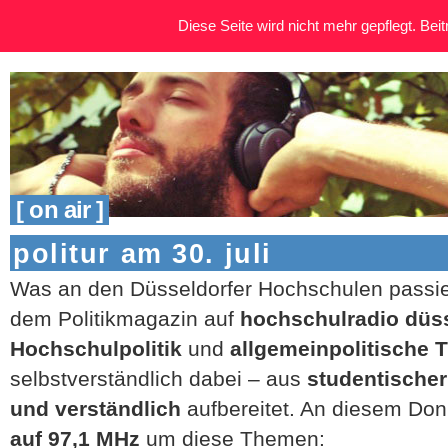
Diese Seite wird nicht mehr gepflegt. Beitr
[ on air ]
politur am 30. juli
Was an den Düsseldorfer Hochschulen passiert
dem Politikmagazin auf
hochschulradio düs
Hochschulpolitik
und
allgemeinpolitische
selbstverständlich dabei – aus
studentischer
und verständlich
aufbereitet. An diesem Don
auf 97,1 MHz
um diese Themen: