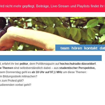
rd nicht mehr gepflegt. Beiträge, Live-Stream und Playlists findet ihr 
team
hören
kontakt
da
 erfahrt ihr bei
politur
, dem Politikmagazin auf
hochschulradio düsseldorf
.
che Themen
sind selbstverständlich dabei – aus
studentischer Perspektive,
iesem Donnerstag geht es
ab 18 Uhr auf 97,1 MHz
um diese Themen:
m Bildungsstreik mitmachen?
 zum Protest gibt?
tudierenden vorbei geht?