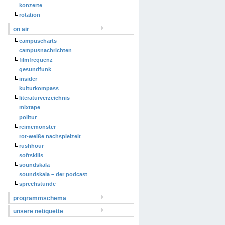
konzerte
rotation
on air
campuscharts
campusnachrichten
filmfrequenz
gesundfunk
insider
kulturkompass
literaturverzeichnis
mixtape
politur
reimemonster
rot-weiße nachspielzeit
rushhour
softskills
soundskala
soundskala – der podcast
sprechstunde
programmschema
unsere netiquette