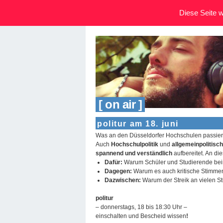
Diese Seite wi
[ on air ]
politur am 18. juni
Was an den Düsseldorfer Hochschulen passiert,
Auch
Hochschulpolitik
und
allgemeinpolitis
spannend und verständlich
aufbereitet. An d
Dafür:
Warum Schüler und Studierende bei
Dagegen:
Warum es auch kritische Stimmen
Dazwischen:
Warum der Streik an vielen S
politur
– donnerstags, 18 bis 18:30 Uhr –
einschalten und Bescheid wissen
!