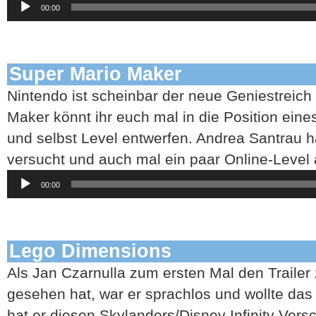
00:00
Player
Super Mario Maker
Nintendo ist scheinbar der neue Geniestreich
Maker könnt ihr euch mal in die Position eine
und selbst Level entwerfen. Andrea Santrau ha
versucht und auch mal ein paar Online-Level 
Audio-
00:00
Player
Lego Dimensions
Als Jan Czarnulla zum ersten Mal den Traile
gesehen hat, war er sprachlos und wollte das
hat er diesen Skylanders/Disney Infinity Versc