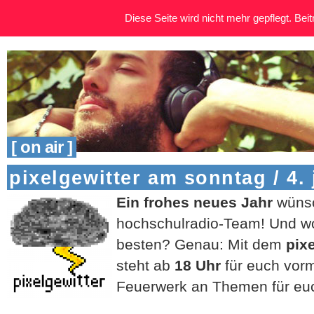
Diese Seite wird nicht mehr gepflegt. Beitr
[ on air ]
pixelgewitter am sonntag / 4.
Ein frohes neues Jahr
wünsc
hochschulradio-Team! Und w
besten? Genau: Mit dem
pixe
steht ab
18 Uhr
für euch vorm
Feuerwerk an Themen für eu