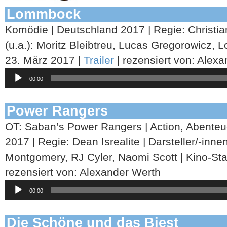
Lommbock
Komödie | Deutschland 2017 | Regie: Christian
(u.a.): Moritz Bleibtreu, Lucas Gregorowicz, L
23. März 2017 |
Trailer
| rezensiert von: Alex
Audio-
00:00
Player
Power Rangers
OT: Saban’s Power Rangers | Action, Abenteue
2017 | Regie: Dean Isrealite | Darsteller/-inne
Montgomery, RJ Cyler, Naomi Scott | Kino-Sta
rezensiert von: Alexander Werth
Audio-
00:00
Player
Die Schöne und das Biest