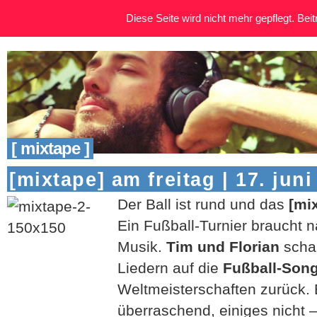
Diese Seite wird nicht mehr gepflegt. Beitr
[ mixtape ]
[mixtape] am freitag | 17. juni
Der Ball ist rund und das
[mi
Ein Fußball-Turnier braucht 
Musik.
Tim und Florian
schau
Liedern auf die
Fußball-Son
Weltmeisterschaften zurück. 
überraschend, einiges nicht 