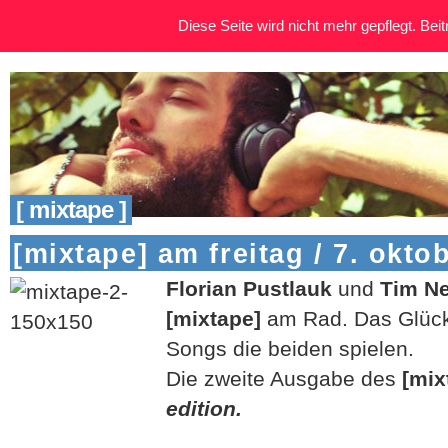
Diese Seite wird nicht mehr gepflegt. Beitr
[ mixtape ]
[mixtape] am freitag / 7. okto
Florian Pustlauk
und
Tim N
[mixtape]
am Rad. Das Glück
Songs die beiden spielen.
Die zweite Ausgabe des
[mix
edition.