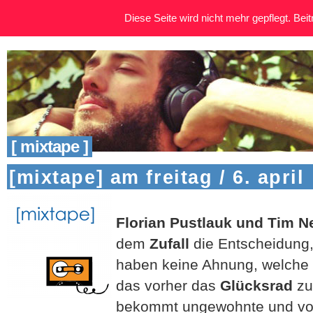
Diese Seite wird nicht mehr gepflegt. Beitr
[ mixtape ]
[mixtape] am freitag / 6. april
Florian Pustlauk und Tim 
dem
Zufall
die Entscheidung, 
haben keine Ahnung, welche S
das vorher das
Glücksrad
zuf
bekommt ungewohnte und vor 