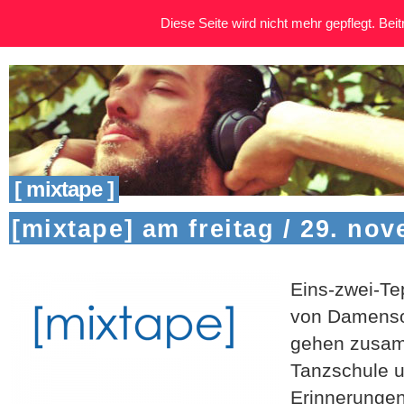
Diese Seite wird nicht mehr gepflegt. Beitr
[ mixtape ]
[mixtape] am freitag / 29. no
Eins-zwei-Te
von Damensol
gehen zusam
Tanzschule u
Erinnerunge