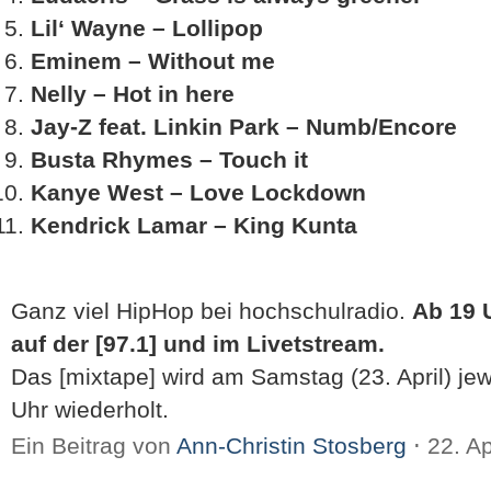
Lil‘ Wayne – Lollipop
Eminem – Without me
Nelly – Hot in here
Jay-Z feat. Linkin Park – Numb/Encore
Busta Rhymes – Touch it
Kanye West – Love Lockdown
Kendrick Lamar – King Kunta
Ganz viel HipHop bei hochschulradio.
Ab 19 
auf der [97.1] und im Livetstream.
Das [mixtape] wird am Samstag (23. April) je
Uhr wiederholt.
Ein Beitrag von
Ann-Christin Stosberg
⋅
22. A