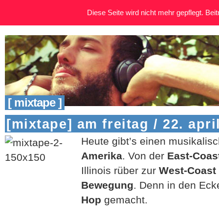
Diese Seite wird nicht mehr gepflegt. Beitr
[ mixtape ]
[mixtape] am freitag / 22. apri
Heute gibt’s einen musikalis
Amerika
. Von der
East-Coas
Illinois rüber zur
West-Coast
Bewegung
. Denn in den Eck
Hop
gemacht.