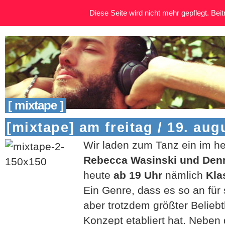
Diese Seite wird nicht mehr gepflegt. Beitr
[ mixtape ]
[mixtape] am freitag / 19. aug
Wir laden zum Tanz ein im he
Rebecca Wasinski und Denn
heute
ab 19 Uhr
nämlich
Kla
Ein Genre, dass es so an für s
aber trotzdem größter Beliebth
Konzept etabliert hat. Neben