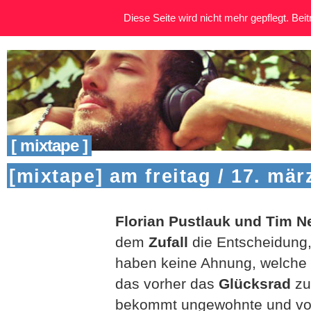
Diese Seite wird nicht mehr gepflegt. Beitr
[ mixtape ]
[mixtape] am freitag / 17. mär
Florian Pustlauk und Tim 
dem
Zufall
die Entscheidung, 
haben keine Ahnung, welche S
das vorher das
Glücksrad
zuf
bekommt ungewohnte und vor 