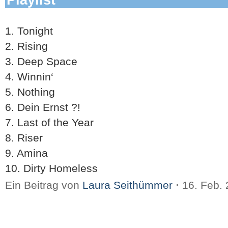
1. Tonight
2. Rising
3. Deep Space
4. Winnin‘
5. Nothing
6. Dein Ernst ?!
7. Last of the Year
8. Riser
9. Amina
10. Dirty Homeless
Ein Beitrag von
Laura Seithümmer
⋅
16. Feb.