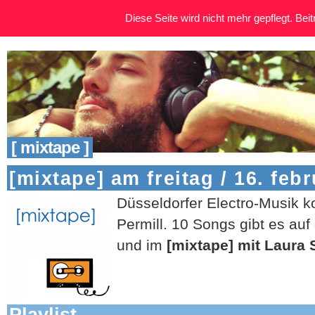
Diese Seite wird nicht mehr gepflegt. Beitr
[ mixtape ]
[mixtape] am freitag / 16. feb
Düsseldorfer Electro-Musik 
Permill. 10 Songs gibt es a
und im
[mixtape] mit Laura
Playlist