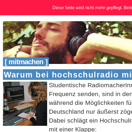
Diese Seite wird nicht mehr gepflegt. Beitr
[ mitmachen ]
Warum bei hochschulradio m
Studentische RadiomacherInn
Frequenz senden, sind in den
während die Möglichkeiten fü
Deutschland nur äußerst zöge
Dabei schlägt ein Hochschulra
mit einer Klappe: