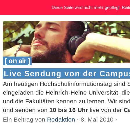
Diese Seite wird nicht mehr gepflegt. Beitr
[ on air ]
Live Sendung von der Camp
Am heutigen Hochschulinformationstag sind S
eingeladen die Heinrich-Heine Universität, di
und die Fakultäten kennen zu lernen. Wir sin
und senden von
10 bis 16 Uhr
live von der
C
Ein Beitrag von
Redaktion
⋅
8. Mai 2010
⋅