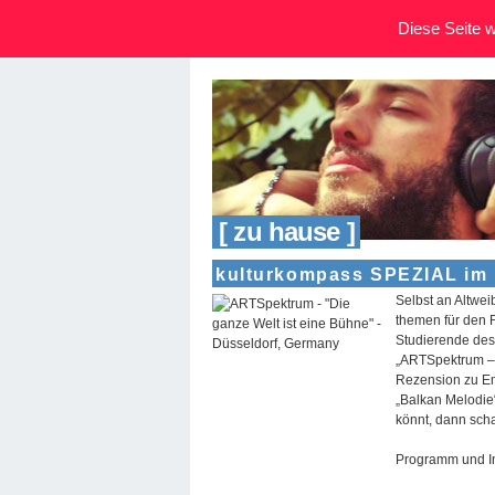
Diese Seite wi
[ zu hause ]
kulturkompass SPEZIAL im 
Selbst an Altwei
themen für den 
Studierende des
„ARTSpektrum – 
Rezension zu En
„Balkan Melodie“
könnt, dann scha
Programm und Inf