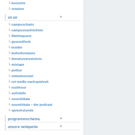
konzerte
rotation
on air
campuscharts
campusnachrichten
filmfrequenz
gesundfunk
insider
kulturkompass
literaturverzeichnis
mixtape
politur
reimemonster
rot-weiße nachspielzeit
rushhour
softskills
soundskala
soundskala – der podcast
sprechstunde
programmschema
unsere netiquette