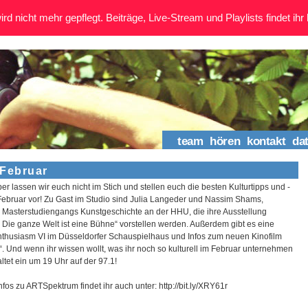
rd nicht mehr gepflegt. Beiträge, Live-Stream und Playlists findet ihr 
team
hören
kontakt
da
Februar
ber lassen wir euch nicht im Stich und stellen euch die besten Kulturtipps und -
Februar vor! Zu Gast im Studio sind Julia Langeder und Nassim Shams,
 Masterstudiengangs Kunstgeschichte an der HHU, die ihre Ausstellung
Die ganze Welt ist eine Bühne“ vorstellen werden. Außerdem gibt es eine
thusiasm VI im Düsseldorfer Schauspielhaus und Infos zum neuen Kinofilm
. Und wenn ihr wissen wollt, was ihr noch so kulturell im Februar unternehmen
ltet ein um 19 Uhr auf der 97.1!
os zu ARTSpektrum findet ihr auch unter: http://bit.ly/XRY61r