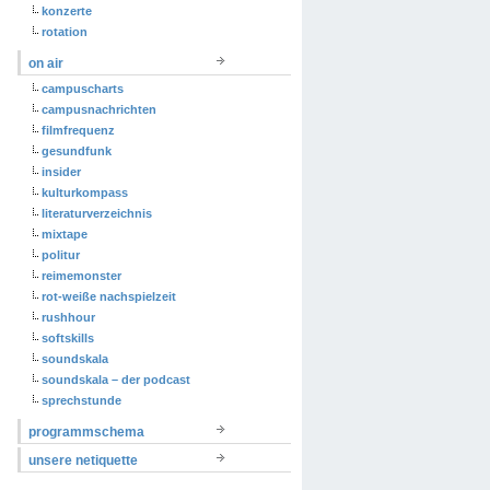
konzerte
rotation
on air
campuscharts
campusnachrichten
filmfrequenz
gesundfunk
insider
kulturkompass
literaturverzeichnis
mixtape
politur
reimemonster
rot-weiße nachspielzeit
rushhour
softskills
soundskala
soundskala – der podcast
sprechstunde
programmschema
unsere netiquette