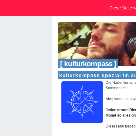
Diese Seite wi
[ kulturkompass ]
kulturkompass spezial im a
Die Nadel von un
Sommerloch!
Aber wenn man wil
Jeden ersten Dien
Monat so alles dr
Dieses Mal begebe