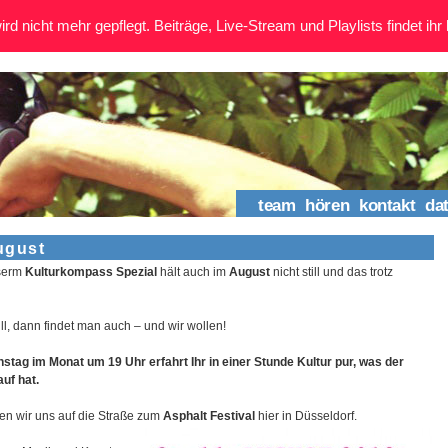
rd nicht mehr gepflegt. Beiträge, Live-Stream und Playlists findet ihr 
team
hören
kontakt
da
ugust
serm
Kulturkompass Spezial
hält auch im
August
nicht still und das trotz
l, dann findet man auch – und wir wollen!
stag im Monat um 19 Uhr erfahrt Ihr in einer Stunde Kultur pur, was der
auf hat.
n wir uns auf die Straße zum
Asphalt Festival
hier in Düsseldorf.