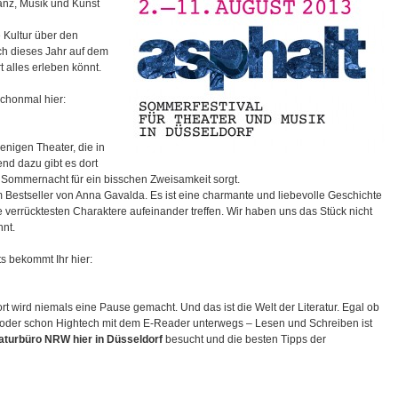
Tanz, Musik und Kunst
 Kultur über den
ch dieses Jahr auf dem
 alles erleben könnt.
 schonmal hier:
enigen Theater, die in
end dazu gibt es dort
n Sommernacht für ein bisschen Zweisamkeit sorgt.
Bestseller von Anna Gavalda. Es ist eine charmante und liebevolle Geschichte
 verrücktesten Charaktere aufeinander treffen. Wir haben uns das Stück nicht
nt.
s bekommt Ihr hier:
dort wird niemals eine Pause gemacht. Und das ist die Welt der Literatur. Egal ob
 oder schon Hightech mit dem E-Reader unterwegs – Lesen und Schreiben ist
raturbüro NRW hier in Düsseldorf
besucht und die besten Tipps der