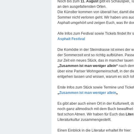
Noch bis zum
11. August
gibt es Schauspiel, 
an den ausgefallensten Orten.
Die Künstler kommen von überall her, damit die
Sommer nicht verloren geht. Wir haben uns au
Asphalt umgehört und zeigen Euch, was Ihr dort
Alle Infos zum Festival sowie Tickets findet Ihr
Asphalt Festival
Die Komödie in der Steinstrasse ist eines der w
der Sommerzeit erst so richtig aufblühen. Pass
zur Zeit ein neues Stück, das in mancher laue
„Zusammen ist man weniger allein“
nach dem 
über eine Pariser Wohngemeinschaft, in der die
entgehen lassen und wissen, warum es sich loh
Erste Infos zum Stück sowie Termine und Ticket
„
Zusammen ist man weniger allein
„
Es gibt aber auch einen Ort in der Kulturwelt, 
noch ganz altmodisch mit dem Buch bewaffnet
fast schon Atmen. Wir haben für Euch das
Lite
Literaturkultur zusammengestellt.
Einen Einblick in die Literatur erhaltet Ihr hier: