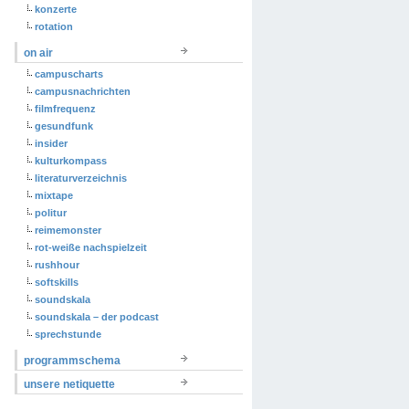
konzerte
rotation
on air
campuscharts
campusnachrichten
filmfrequenz
gesundfunk
insider
kulturkompass
literaturverzeichnis
mixtape
politur
reimemonster
rot-weiße nachspielzeit
rushhour
softskills
soundskala
soundskala – der podcast
sprechstunde
programmschema
unsere netiquette