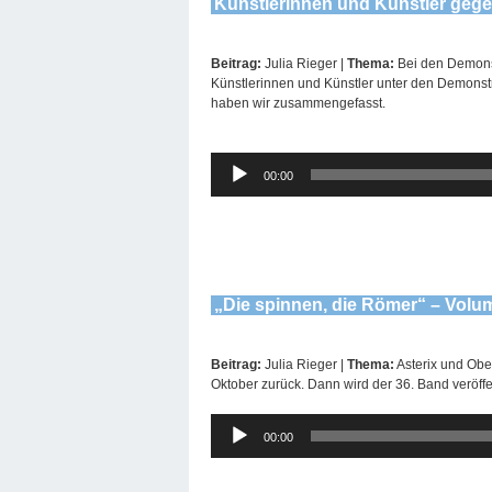
Künstlerinnen und Künstler geg
Beitrag:
Julia Rieger |
Thema:
Bei den Demonst
Künstlerinnen und Künstler unter den Demonst
haben wir zusammengefasst.
Audio-
00:00
Player
„Die spinnen, die Römer“ – Volu
Beitrag:
Julia Rieger |
Thema:
Asterix und Obe
Oktober zurück. Dann wird der 36. Band veröffent
Audio-
00:00
Player