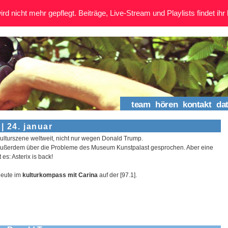
rd nicht mehr gepflegt. Beiträge, Live-Stream und Playlists findet ihr 
team
hören
kontakt
da
| 24. januar
r Kulturszene weltweit, nicht nur wegen Donald Trump.
außerdem über die Probleme des Museum Kunstpalast gesprochen. Aber eine
 es: Asterix is back!
heute im
kulturkompass
mit
Carina
auf der [
97.1].