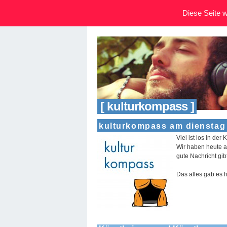
Diese Seite wi
[ kulturkompass ]
kulturkompass am dienstag 
Viel ist los in de
Wir haben heute 
gute Nachricht gibt
Das alles gab es 