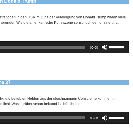
en Donald Trump
rationen in den USA im Zuge der Vereidigung von Donald Trump waren viele
rierenden.Wie die amerikanische Kunstszene sonst noch demonstriert hat,
Pfeiltasten
00:00
Hoch/Runter
benutzen,
um
die
Lautstärke
zu
regeln.
me 37
lix, die beliebten Helden aus der gleichnamigen Comicreihe kommen im
licht. Was darüber schon bekannt ist, hört ihr hier.
Pfeiltasten
00:00
Hoch/Runter
benutzen,
um