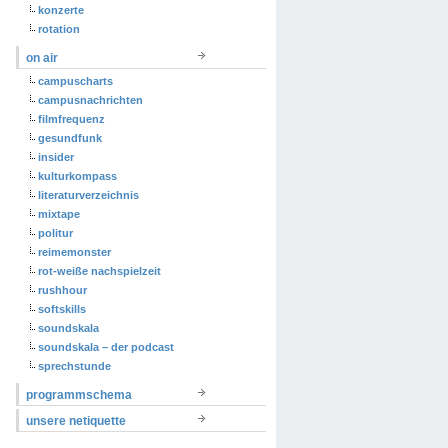
konzerte
rotation
on air
campuscharts
campusnachrichten
filmfrequenz
gesundfunk
insider
kulturkompass
literaturverzeichnis
mixtape
politur
reimemonster
rot-weiße nachspielzeit
rushhour
softskills
soundskala
soundskala – der podcast
sprechstunde
programmschema
unsere netiquette