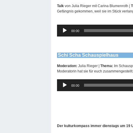
Talk
von Julia Rieger mit Carina Blumenroth |
Gefängnis gekommen, weil sie im Stück verlang
Audio-
00:00
Player
Schi Scha Schauspielhaus
Moderation:
Julia Rieger |
Thema:
Im Schauspi
Moderatorin hat sie für euch zusammengestellt
Audio-
00:00
Player
Der kulturkompass immer dienstags um 19 U