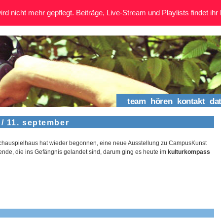
rd nicht mehr gepflegt. Beiträge, Live-Stream und Playlists findet ihr 
team
hören
kontakt
da
/ 11. september
Schauspielhaus hat wieder begonnen, eine neue Ausstellung zu CampusKunst
de, die ins Gefängnis gelandet sind, darum ging es heute im
kulturkompass