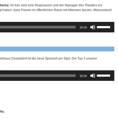
Thema:
Im Iran sind eine Regisseurin und der Manager des Theaters ins
t haben, dass Frauen im öffentlichen Raum mit Männern tanzen. #fürunsskuril
Pfeiltasten
00:00
Hoch/Runter
benutzen,
um
die
Lautstärke
zu
regeln.
elhaus Düsseldorf ist die neue Spielzeit am Start. Die Top 3 unserer
.
Pfeiltasten
00:00
Hoch/Runter
benutzen,
um
die
Lautstärke
zu
regeln.
hr.